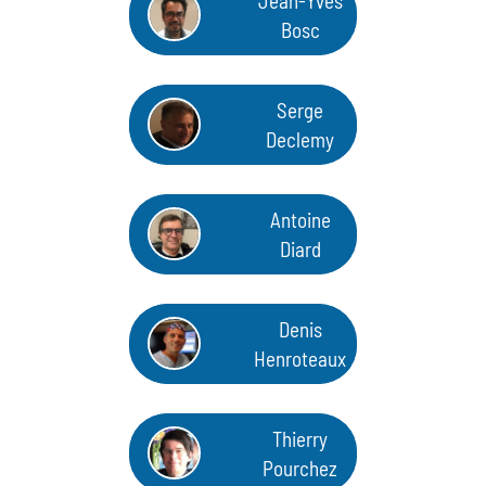
Jean-Yves
Bosc
Serge
Declemy
Antoine
Diard
Denis
Henroteaux
Thierry
Pourchez