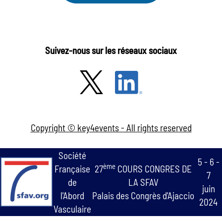
Suivez-nous sur les réseaux sociaux
Copyright © key4events - All rights reserved
Société
5 - 6 -
ème
Française
27
COURS CONGRES DE
7
de
LA SFAV
juin
l'Abord
Palais des Congrès d'Ajaccio
2024
Vasculaire