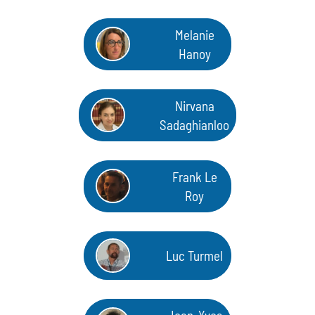
ABSTRACTS
Melanie
Hanoy
BOURSE POUR INTERNES
INFORMATIONS PRATIQUES
Nirvana
Sadaghianloo
CONTACT
Frank Le
Roy
Luc Turmel